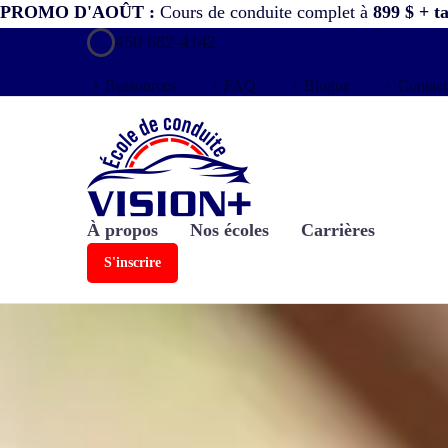
PROMO D'AOÛT :
Cours de conduite complet à
899 $ + t
450 682-4142
Ressources
FAQ
Blogue
Contact
À propos
Nos écoles
Carrières
S'inscrire