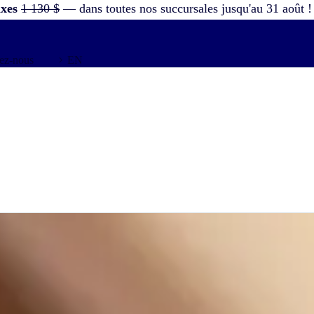
axes
1 130 $
— dans toutes nos succursales jusqu'au 31 août !
ez-nous
EN